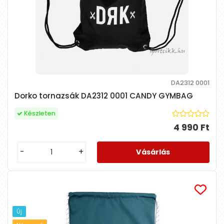
DA2312 0001
Dorko tornazsák DA2312 0001 CANDY GYMBAG
Készleten
4 990 Ft
-
+
Új