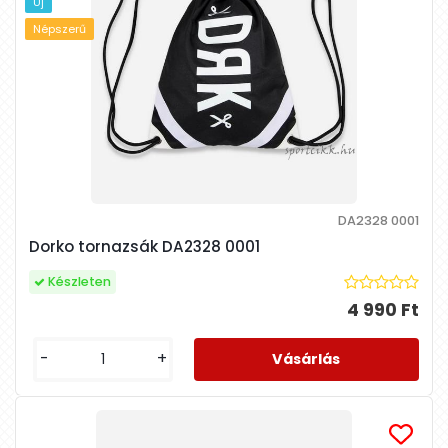
Új
Népszerű
DA2328 0001
Dorko tornazsák DA2328 0001
Készleten
4 990 Ft
-
+