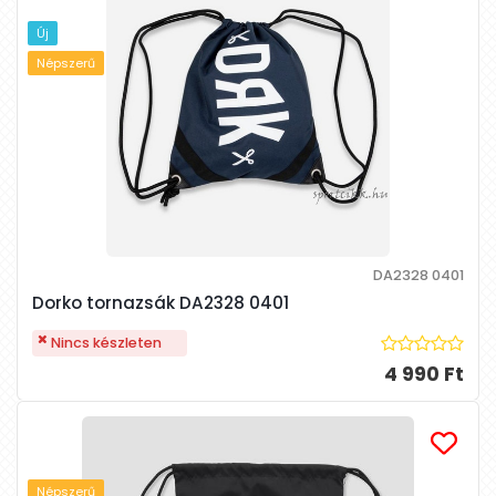
Új
Népszerű
DA2328 0401
Dorko tornazsák DA2328 0401
Nincs készleten
4 990 Ft
Népszerű