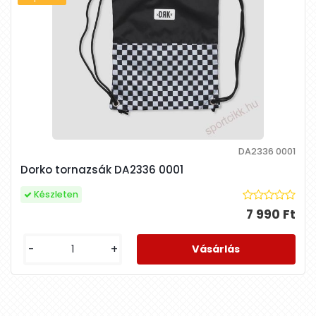
DA2336 0001
Dorko tornazsák DA2336 0001
Készleten
7 990 Ft
-
+