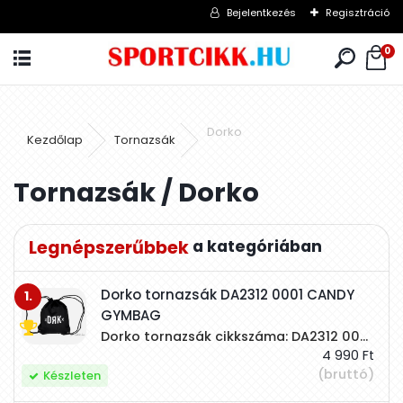
Bejelentkezés
Regisztráció
0
Dorko
Kezdőlap
Tornazsák
Tornazsák / Dorko
Legnépszerűbbek
Dorko tornazsák DA2312 0001 CANDY
1.
GYMBAG
Dorko tornazsák cikkszáma: DA2312 0001 színe: fekete anyaga: 100% polyester mérete: 44x37 cm Márkajelzés középen van és fehér színű. Belül egy kis hálós zseb található, rajta márkajelzéssel. Bélésén kisméretű márkajelzések láthatók.
4 990 Ft
(bruttó)
Készleten