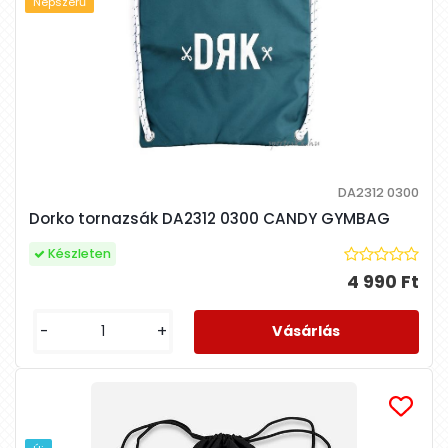
Népszerű
DA2312 0300
Dorko tornazsák DA2312 0300 CANDY GYMBAG
Készleten
4 990 Ft
-
+