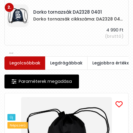
2.
Dorko tornazsák DA2328 0401
Dorko tornazsák cikkszáma: DA2328 0401 színe: sötétkék anyaga: 100% polyester mérete: 42,5x36,5 cm Felirat és márkajelzés fehér színű, alatta két fekete csík látható. Belül egy kis hálós zseb található, rajta márkajelzéssel. Zsinórok színe is fekete.
4 990 Ft
(bruttó)
Legolcsóbbak
Legdrágábbak
Legjobbra értékelt
Új
Népszerű