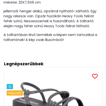
méretei: 20X7,5X6 cm
jellemzői: henger alakú, cipzárral nyitható-zárható. Egy
nagy rekesze van. Cipzár húzókán Heavy Tools felirat
fehér színű. Neszesszernek is használható. A tolltartó
elején nagy fehér színű Heavy Tools felirat látható.
A tolltartóban lévő termékek a képen nem tartozékai a
tolltartónak! A kép csak illusztráció!
Legnépszerűbbek
Új
Népszerű