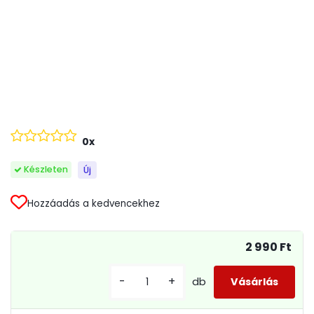
0x
Készleten
Új
Hozzáadás a kedvencekhez
2 990 Ft
-
+
db