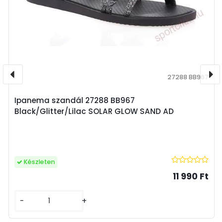
27288 BB967
Ipanema szandál 27288 BB967
Black/Glitter/Lilac SOLAR GLOW SAND AD
Készleten
11 990 Ft
-
+