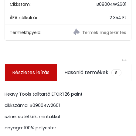
Cikkszám:
B09004W2601
2 354 Ft
Termékfigyelő:
Részletes leírás
Hasonló termékek
8
Heavy Tools tolltartó EFORT26 paint
cikkszáma: B09004W2601
színe: sötétkék, mintákkal
anyaga: 100% polyester