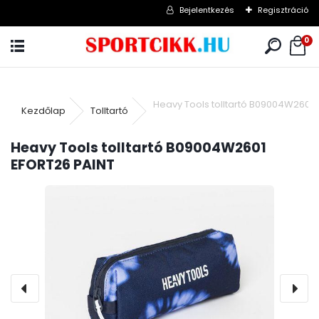
Bejelentkezés
Regisztráció
0
Heavy Tools tolltartó B09004W2601
Kezdőlap
Tolltartó
Heavy Tools tolltartó B09004W2601
EFORT26 PAINT