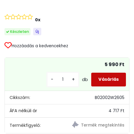
0x
Készleten
Új
Hozzáadás a kedvencekhez
5 990 Ft
-
+
db
Cikkszám:
B02002W2605
4 717 Ft
Termékfigyelő: