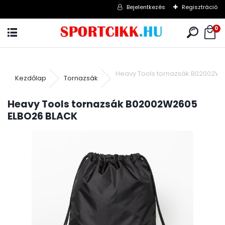
Bejelentkezés
Regisztráció
0
Heavy Tools tornazsák B02002W
Kezdőlap
Tornazsák
Heavy Tools tornazsák B02002W2605
ELBO26 BLACK