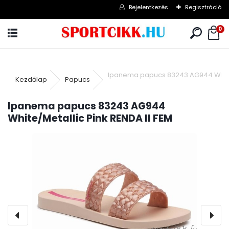
Bejelentkezés
Regisztráció
0
Ipanema papucs 83243 AG944 White/
Kezdőlap
Papucs
Ipanema papucs 83243 AG944
White/Metallic Pink RENDA II FEM