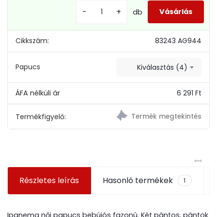
-
+
db
Cikkszám:
83243 AG944
Papucs
Kiválasztás (4)
6 291 Ft
Termékfigyelő:
Részletes leírás
Hasonló termékek
1
Ipanema női papucs bebújós fazonú. Két pántos, pántok