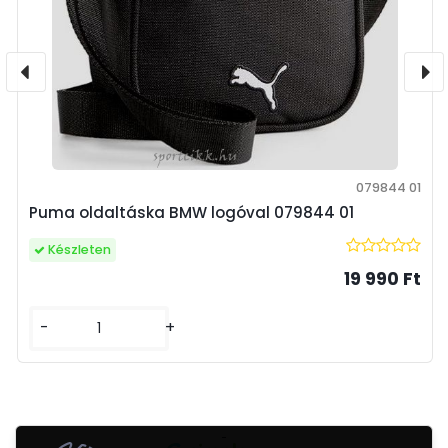
079844 01
Puma oldaltáska BMW logóval 079844 01
Készleten
19 990 Ft
-
+