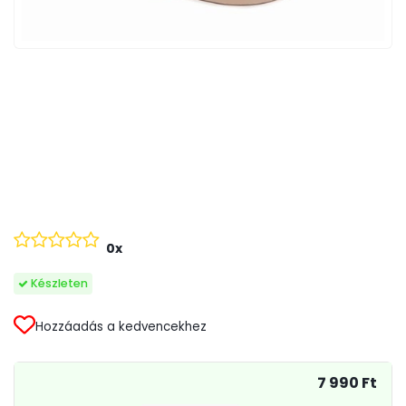
0x
Készleten
Hozzáadás a kedvencekhez
7 990 Ft