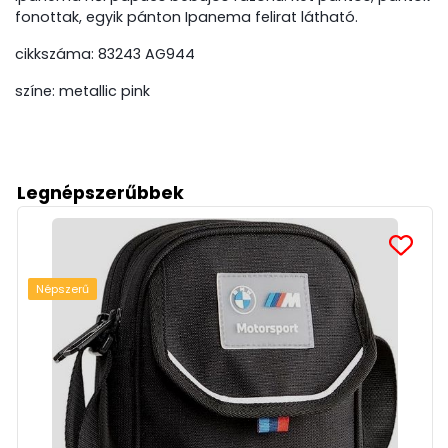
fonottak, egyik pánton Ipanema felirat látható.
cikkszáma: 83243 AG944
színe: metallic pink
Legnépszerűbbek
Népszerű